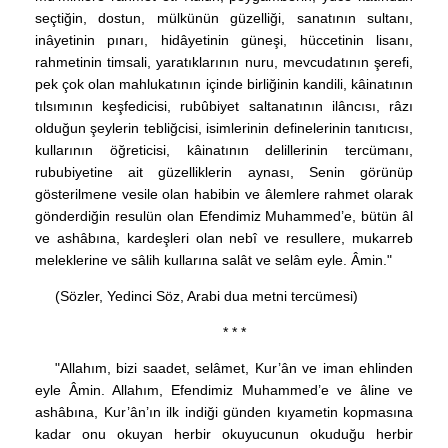
seçtiğin, dostun, mülkünün güzelliği, sanatının sultanı,
inâyetinin pınarı, hidâyetinin güneşi, hüccetinin lisanı,
rahmetinin timsali, yaratıklarının nuru, mevcudatının şerefi,
pek çok olan mahlukatının içinde birliğinin kandili, kâinatının
tılsımının keşfedicisi, rubûbiyet saltanatının ilâncısı, râzı
olduğun şeylerin tebliğcisi, isimlerinin definelerinin tanıtıcısı,
kullarının öğreticisi, kâinatının delillerinin tercümanı,
rububiyetine ait güzelliklerin aynası, Senin görünüp
gösterilmene vesile olan habibin ve âlemlere rahmet olarak
gönderdiğin resulün olan Efendimiz Muhammed’e, bütün âl
ve ashâbına, kardeşleri olan nebî ve resullere, mukarreb
meleklerine ve sâlih kullarına salât ve selâm eyle. Âmin."
(Sözler, Yedinci Söz, Arabi dua metni tercümesi)
* * *
"Allahım, bizi saadet, selâmet, Kur’ân ve iman ehlinden
eyle Âmin. Allahım, Efendimiz Muhammed’e ve âline ve
ashâbına, Kur’ân’ın ilk indiği günden kıyametin kopmasına
kadar onu okuyan herbir okuyucunun okuduğu herbir