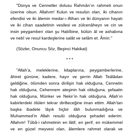
"Dünya ve Cennetler dolusu Rahmân’ın rahmeti onun
üzerine olsun. Allahım! Kulun ve resulün olan, iki cihanın
efendisi ve iki âlemin medar-ı iftiharı ve iki dünyanın hayatı
ve iki cihan saadetinin vesilesi ve zülcenâheyn ve cin ve
insin peygamberi olan şu Habîbine, bütün âl ve ashabına
ve nebî ve resul kardeşlerine salât ve selâm et. Âmin."
(Sözler, Onuncu Söz, Beşinci Hakikat)
* * *
"Allah’a, meleklerine, kitaplarına, peygamberlerine,
âhiret gününe, kadere, hayır ve şerrin Allah Teâlâdan
geldiğine, ölümden sonra dirilişin hak olduğuna, Cennetin
hak olduğuna, Cehennem ateşinin hak olduğuna, şefaatin
hak olduğuna, Münker ve Nekir’in hak olduğuna, Allah’ın
kabirlerdeki ölüleri tekrar dirilteceğine iman ettim. Allah’tan
başka ibadete lâyık hiçbir ilâh bulunmadığına ve
Muhammed’in Allah resulü olduğuna şehadet ederim.
Allahım! Tûbâ-i rahmetinin en lâtif, en şerif, en mükemmel
ve en güzel meyvesi olan, âlemlere rahmet olarak ve