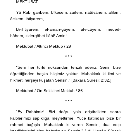
MEKTÛBAT
Yâ Rab, garibem, bîkesem, zaîfem, nâtüvânem, alîlem,
âcizem, ihtiyarem,
Bî-ihtiyarem, el-aman-gûyem, afv-cûyem, meded-
hâhem, zidergâhet İlâhî! Amin!
Mektubat / Altıncı Mektup / 29
* * *
“Seni her türlü noksandan tenzih ederiz. Senin bize
öğrettiğinden başka bilgimiz yoktur. Muhakkak ki ilmi ve
hikmeti herşeyi kuşatan Sensin.” [Bakara Sûresi: 2:32.]
Mektubat / On Sekizinci Mektub / 86
* * *
“Ey Rabbimiz! Bizi doğru yola eriştirdikten sonra
kalblerimizi sapıklığa meylettirme. Yüce katından bize bir
rahmet bağışla. Muhakkak ki veren Sensin, dua edip