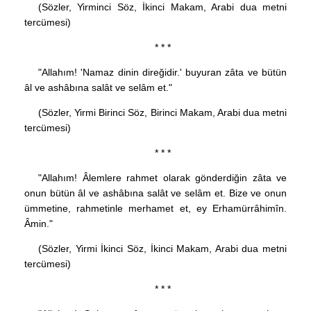
(Sözler, Yirminci Söz, İkinci Makam, Arabi dua metni
tercümesi)
* * *
"Allahım! 'Namaz dinin direğidir.' buyuran zâta ve bütün
âl ve ashâbına salât ve selâm et."
(Sözler, Yirmi Birinci Söz, Birinci Makam, Arabi dua metni
tercümesi)
* * *
"Allahım! Âlemlere rahmet olarak gönderdiğin zâta ve
onun bütün âl ve ashâbına salât ve selâm et. Bize ve onun
ümmetine, rahmetinle merhamet et, ey Erhamürrâhimîn.
Âmin."
(Sözler, Yirmi İkinci Söz, İkinci Makam, Arabi dua metni
tercümesi)
* * *