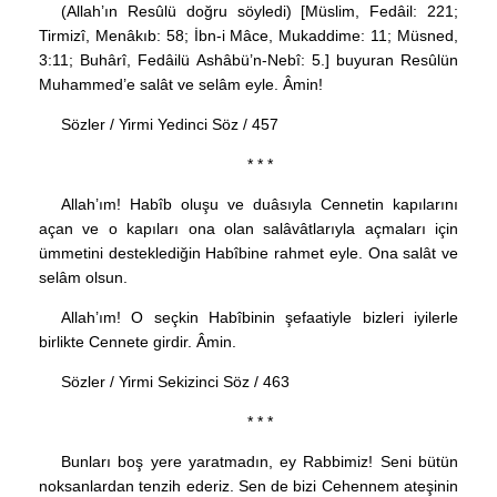
(Allah’ın Resûlü doğru söyledi) [Müslim, Fedâil: 221;
Tirmizî, Menâkıb: 58; İbn-i Mâce, Mukaddime: 11; Müsned,
3:11; Buhârî, Fedâilü Ashâbü’n-Nebî: 5.] buyuran Resûlün
Muhammed’e salât ve selâm eyle. Âmin!
Sözler / Yirmi Yedinci Söz / 457
* * *
Allah’ım! Habîb oluşu ve duâsıyla Cennetin kapılarını
açan ve o kapıları ona olan salâvâtlarıyla açmaları için
ümmetini desteklediğin Habîbine rahmet eyle. Ona salât ve
selâm olsun.
Allah’ım! O seçkin Habîbinin şefaatiyle bizleri iyilerle
birlikte Cennete girdir. Âmin.
Sözler / Yirmi Sekizinci Söz / 463
* * *
Bunları boş yere yaratmadın, ey Rabbimiz! Seni bütün
noksanlardan tenzih ederiz. Sen de bizi Cehennem ateşinin