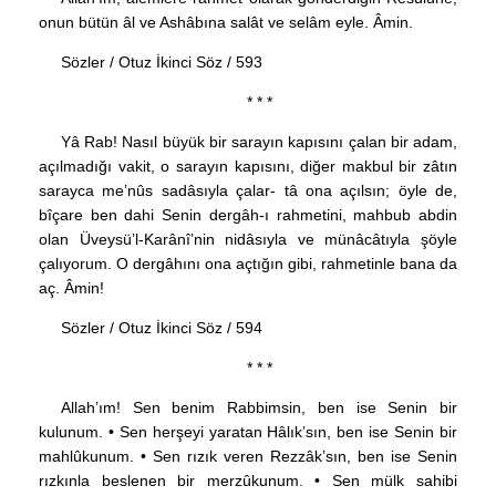
onun bütün âl ve Ashâbına salât ve selâm eyle. Âmin.
Sözler / Otuz İkinci Söz / 593
* * *
Yâ Rab! Nasıl büyük bir sarayın kapısını çalan bir adam,
açılmadığı vakit, o sarayın kapısını, diğer makbul bir zâtın
sarayca me’nûs sadâsıyla çalar- tâ ona açılsın; öyle de,
bîçare ben dahi Senin dergâh-ı rahmetini, mahbub abdin
olan Üveysü’l-Karânî’nin nidâsıyla ve münâcâtıyla şöyle
çalıyorum. O dergâhını ona açtığın gibi, rahmetinle bana da
aç. Âmin!
Sözler / Otuz İkinci Söz / 594
* * *
Allah’ım! Sen benim Rabbimsin, ben ise Senin bir
kulunum. • Sen herşeyi yaratan Hâlık’sın, ben ise Senin bir
mahlûkunum. • Sen rızık veren Rezzâk’sın, ben ise Senin
rızkınla beslenen bir merzûkunum. • Sen mülk sahibi