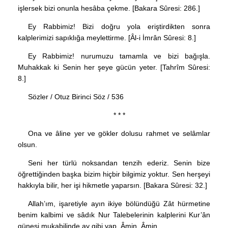
işlersek bizi onunla hesâba çekme. [Bakara Sûresi: 286.]
Ey Rabbimiz! Bizi doğru yola eriştirdikten sonra
kalplerimizi sapıklığa meylettirme. [Âl-i İmrân Sûresi: 8.]
Ey Rabbimiz! nurumuzu tamamla ve bizi bağışla.
Muhakkak ki Senin her şeye gücün yeter. [Tahrîm Sûresi:
8.]
Sözler / Otuz Birinci Söz / 536
* * *
Ona ve âline yer ve gökler dolusu rahmet ve selâmlar
olsun.
Seni her türlü noksandan tenzih ederiz. Senin bize
öğrettiğinden başka bizim hiçbir bilgimiz yoktur. Sen herşeyi
hakkıyla bilir, her işi hikmetle yaparsın. [Bakara Sûresi: 32.]
Allah’ım, işaretiyle ayın ikiye bölündüğü Zât hürmetine
benim kalbimi ve sâdık Nur Talebelerinin kalplerini Kur’ân
güneşi mukabilinde ay gibi yap. Âmin, Âmin.