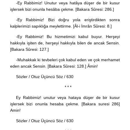
-Ey Rabbimiz! Unutur veya hatâya düşer de bir kusur
işlersek bizi onunla hesâba çekme. [Bakara Sûresi: 286.]
-Ey Rabbimiz! Bizi doğru yola eriştirdikten sonra
kalplerimizi sapıklığa meylettirme. [Âl-i İmrân Sûresi: 8.]
-Ey Rabbimiz! Bu hizmetimizi kabul buyur. Herşeyi
hakkıyla işiten de, herşeyi hakkıyla bilen de ancak Sensin.
[Bakara Sûresi: 127.]
-Muhakkak ki tevbeleri çok kabul eden ve çok merhamet
eden ancak Sensin. [Bakara Sûresi: 128.] Âmin!
Sözler / Otuz Üçüncü Söz / 630
* * *
Ey Rabbimiz! unutur veya hataya düşer de bir kusur
işlersek bizi onunla hesaba çekme. [Bakara suresi 286]
Amin!
Sözler / Otuz Üçüncü Söz / 630