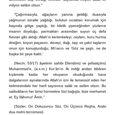
milyon selâm olsun."
"Çağırmasıyla, ağaçların yanına geldiği, duasıyla
yağmurun süratle yağdığı, bulutun sıcaktan korumak için
başında gölge yaptığı, bir kilelik yiyeceğinden yüzlerce
insanın doyduğu, parmakları arasından suyun üç defa
Kevser gibi aktığı; Allah'ın kertenkeleyi, ceylanı, kuru hurma
direğini, koyun paçasını, deveyi, dağı, taşı ve çakıl taşlarını
onun için konuşturduğu; Mi'racın ve 'Göz ne şaştı, ne de
başka bir şeye baktı.'
(Necm, 53/17) âyetinin sahibi Efendimiz ve şefaatçimiz
Muhammed'e, (a.s.m.) Kur'ân'ın ilk indiği andan itibâren
kıyâmete kadar her okuyanın okuduğunda hava
dalgalarının aynalarında Allah'ın izni ile temessül eden her
kelimesindeki her harfi sayısınca salât ve selâm olsun. Bu
salâvâtların her birisi hürmetine bizi bağışla, bize merhamet
et, Ey İlâhımız! Âmin."
(Sözler, On Dokuzuncu Söz, On Üçüncü Reşha, Arabi
dua metni tercümesi)