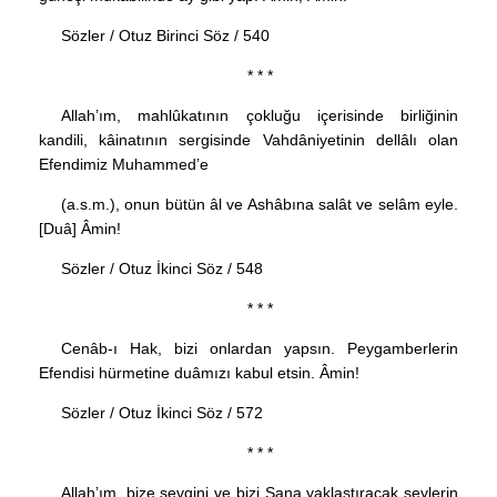
Sözler / Otuz Birinci Söz / 540
* * *
Allah’ım, mahlûkatının çokluğu içerisinde birliğinin
kandili, kâinatının sergisinde Vahdâniyetinin dellâlı olan
Efendimiz Muhammed’e
(a.s.m.), onun bütün âl ve Ashâbına salât ve selâm eyle.
[Duâ] Âmin!
Sözler / Otuz İkinci Söz / 548
* * *
Cenâb-ı Hak, bizi onlardan yapsın. Peygamberlerin
Efendisi hürmetine duâmızı kabul etsin. Âmin!
Sözler / Otuz İkinci Söz / 572
* * *
Allah’ım, bize sevgini ve bizi Sana yaklaştıracak şeylerin