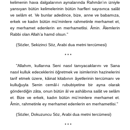
kelimenin hava dalgalarının aynalarında Rahmân’ın izniyle
yansıyan bütün kelimelerinin bütün harfleri sayısınca salât
ve selâm et. Ve bunlar adedince, bize, anne ve babamıza,
erkek ve kadın bütün mü’minlere rahmetinle merhamet et,
ey merhamet edenlerin en merhametlisi. Âmin. Âlemlerin
Rabbi olan Allah’a hamd olsun."
(Sözler, Sekizinci Söz, Arabi dua metni tercümesi)
* * *
"Allahım, kullarına Seni nasıl tanıyacaklarını ve Sana
nasıl kulluk edeceklerini öğretmek ve isimlerinin hazinelerini
tarif etmek üzere, kâinat kitabının âyetlerinin tercümanı ve
kulluğuyla Senin cemâl-i rububiyetine bir ayna olarak
gönderdiğin zâta, onun bütün âl ve ashâbına salât ve selâm
et. Bize ve erkek, kadın bütün mü’minlere merhamet et.
Âmin, rahmetinle ey merhamet edenlerin en merhametlisi."
(Sözler, Dokuzuncu Söz, Arabi dua metni tercümesi)
* * *