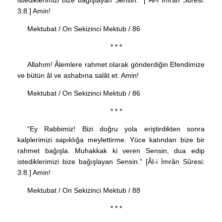
istediklerimizi bize bağışlayan Sensin.” [ Âl-i İmrân Sûresi:
3:8.] Amin!
Mektubat / On Sekizinci Mektub / 86
* * *
Allahım! Âlemlere rahmet olarak gönderdiğin Efendimize
ve bütün âl ve ashabına salât et. Amin!
Mektubat / On Sekizinci Mektub / 86
* * *
“Ey Rabbimiz! Bizi doğru yola eriştirdikten sonra
kalplerimizi sapıklığa meylettirme. Yüce katından bize bir
rahmet bağışla. Muhakkak ki veren Sensin, dua edip
istediklerimizi bize bağışlayan Sensin.” [Âl-i İmrân Sûresi:
3:8.] Amin!
Mektubat / On Sekizinci Mektub / 88
* * *