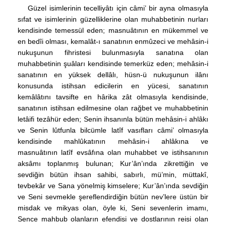
Güzel isimlerinin tecelliyâtı için câmi’ bir ayna olmasıyla
sıfat ve isimlerinin güzelliklerine olan muhabbetinin nurları
kendisinde temessül eden; masnuâtının en mükemmel ve
en bedîi olması, kemalât-ı sanatının enmûzeci ve mehâsin-i
nukuşunun fihristesi bulunmasıyla sanatına olan
muhabbetinin şuâları kendisinde temerküz eden; mehâsin-i
sanatının en yüksek dellâlı, hüsn-ü nukuşunun ilânı
konusunda istihsan edicilerin en yücesi, sanatının
kemâlâtını tavsifte en hârika zât olmasıyla kendisinde,
sanatının istihsan edilmesine olan rağbet ve muhabbetinin
letâifi tezâhür eden; Senin ihsanınla bütün mehâsin-i ahlâkı
ve Senin lûtfunla bilcümle latîf vasıfları câmi’ olmasıyla
kendisinde mahlûkatının mehâsin-i ahlâkına ve
masnuâtının latîf evsâfına olan muhabbet ve istihsanının
aksâmı toplanmış bulunan; Kur’ân’ında zikrettiğin ve
sevdiğin bütün ihsan sahibi, sabırlı, mü’min, müttakî,
tevbekâr ve Sana yönelmiş kimselere; Kur’ân’ında sevdiğin
ve Seni sevmekle şereflendirdiğin bütün nev’lere üstün bir
misdak ve mikyas olan, öyle ki, Seni sevenlerin imamı,
Sence mahbub olanların efendisi ve dostlarının reisi olan