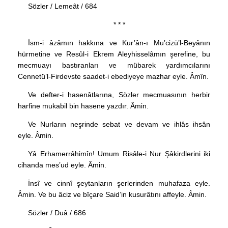
Sözler / Lemeât / 684
* * *
İsm-i âzâmın hakkına ve Kur’ân-ı Mu’cizü’l-Beyânın
hürmetine ve Resûl-i Ekrem Aleyhisselâmın şerefine, bu
mecmuayı bastıranları ve mübarek yardımcılarını
Cennetü’l-Firdevste saadet-i ebediyeye mazhar eyle. Âmîn.
Ve defter-i hasenâtlarına, Sözler mecmuasının herbir
harfine mukabil bin hasene yazdır. Âmin.
Ve Nurların neşrinde sebat ve devam ve ihlâs ihsân
eyle. Âmin.
Yâ Erhamerrâhimîn! Umum Risâle-i Nur Şâkirdlerini iki
cihanda mes’ud eyle. Âmin.
İnsî ve cinnî şeytanların şerlerinden muhafaza eyle.
Âmin. Ve bu âciz ve bîçare Said’in kusurâtını affeyle. Âmin.
Sözler / Duâ / 686