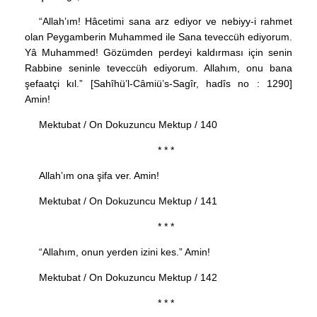
“Allah’ım! Hâcetimi sana arz ediyor ve nebiyy-i rahmet
olan Peygamberin Muhammed ile Sana teveccüh ediyorum.
Yâ Muhammed! Gözümden perdeyi kaldırması için senin
Rabbine seninle teveccüh ediyorum. Allahım, onu bana
şefaatçi kıl.” [Sahîhü’l-Câmiü’s-Sagîr, hadîs no : 1290]
Amin!
Mektubat / On Dokuzuncu Mektup / 140
* * *
Allah’ım ona şifa ver. Amin!
Mektubat / On Dokuzuncu Mektup / 141
* * *
“Allahım, onun yerden izini kes.” Amin!
Mektubat / On Dokuzuncu Mektup / 142
* * *