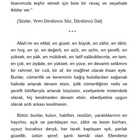
lisanımızla teşhir etmek için bize bir revaç ve seyahate
iktidar ver."
(Sözler, Yirmi Dördüncü Söz, Dördüncü Dal)
* * *
Allah’ım en efdal, en güzel, en büyük, en zâhir, en tâhir,
en hoş, en iyi, en değerli, en azîz, en azîm, en şerefli, en
yüksek, en pâk, en mübârek, en latîf salâvâtlarınla; en tam,
en çok, en ziyâde, en yüksek, en yüce, en devamlı selâmını
bir rahmet, bir rızâ, bir af, bir mağfiret olarak ihsan eyle.
Bunlar, cömertlik ve kereminin bağış bulutlardan sağanak
halinde artarak devam etsin, iyilik cömertliğinin nefis ve
şerefli lütûflarıyla artarak büyüsün, ezeliyetinle mütenâsib
olarak, hiç kesilmeden devam etsin, ebediyetine uygun
olarak ardı arkası kesilmesin.
Bütün bunlar, kulun, habîbin, resûlün, yaratıklarının en
hayırlısı, açık ve parıldayan nur, zâhir ve kesin bürhan,
uçsuz bucaksız deryâ, her tarafı kaplayan ışık, parlak
güzellik, üstün şeref, şanlı kemâl olan Efendimiz