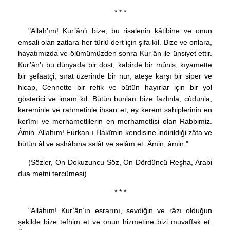
* * *
"Allah’ım! Kur’ân’ı bize, bu risalenin kâtibine ve onun
emsali olan zatlara her türlü dert için şifa kıl. Bize ve onlara,
hayatımızda ve ölümümüzden sonra Kur’ân ile ünsiyet ettir.
Kur’ân’ı bu dünyada bir dost, kabirde bir mûnis, kıyamette
bir şefaatçi, sırat üzerinde bir nur, ateşe karşı bir siper ve
hicap, Cennette bir refik ve bütün hayırlar için bir yol
gösterici ve imam kıl. Bütün bunları bize fazlınla, cûdunla,
kereminle ve rahmetinle ihsan et, ey kerem sahiplerinin en
kerîmi ve merhametlilerin en merhametlisi olan Rabbimiz.
Âmin. Allahım! Furkan-ı Hakîmin kendisine indirildiği zâta ve
bütün âl ve ashâbına salât ve selâm et. Âmin, âmin."
(Sözler, On Dokuzuncu Söz, On Dördüncü Reşha, Arabi
dua metni tercümesi)
* * *
"Allahım! Kur’ân’ın esrarını, sevdiğin ve râzı olduğun
şekilde bize tefhim et ve onun hizmetine bizi muvaffak et.