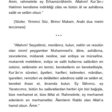
Âmin, rahmetinle ey Erhamürrâhimîn. Allahım! Kur’ân-ı
Hakîmin kendisine indirildiği zâta ve bütün âl ve ashâbına
salât ve selâm olsun."
(Sözler, Yirminci Söz, Birinci Makam, Arabi dua metni
tercümesi)
* * *
"Allahım! Seyyidimiz, mevlâmız, kulun, nebîn ve resulün
olan ümmî peygamber Muhammed’e, âline, ashâbına,
zevcelerine, mübarek nesline, sair enbiya ve mürselîne,
mukarreb meleklere, evliya ve salih kullarına salâvâtın en
üstünü, selâmetin en temizi, bereketlerin en bereketlisiyle,
Kur’ân’ın sûreleri, âyetleri, harfleri, kelimeleri, mânâları,
işaretleri, remizleri ve delâletleri adedince salât ve selâm et,
bereket ihsan et, ikramda bulun. Ey İlâhımız, ey
Yaratıcımız, bütün bu salâvatlardan herbiri için bizi bağışla,
bize merhamet et, bize iltifat et. Rahmetinle, ey merhamet
edenlerin en merhametlisi. Âlemlerin Rabbi olan Allah’a
hamd olsun. Âmin."