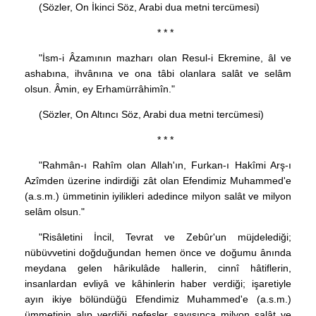
(Sözler, On İkinci Söz, Arabi dua metni tercümesi)
* * *
"İsm-i Âzamının mazharı olan Resul-i Ekremine, âl ve
ashabına, ihvânına ve ona tâbi olanlara salât ve selâm
olsun. Âmin, ey Erhamürrâhimîn."
(Sözler, On Altıncı Söz, Arabi dua metni tercümesi)
* * *
"Rahmân-ı Rahîm olan Allah'ın, Furkan-ı Hakîmi Arş-ı
Azîmden üzerine indirdiği zât olan Efendimiz Muhammed'e
(a.s.m.) ümmetinin iyilikleri adedince milyon salât ve milyon
selâm olsun."
"Risâletini İncil, Tevrat ve Zebûr'un müjdelediği;
nübüvvetini doğduğundan hemen önce ve doğumu ânında
meydana gelen hârikulâde hallerin, cinnî hâtiflerin,
insanlardan evliyâ ve kâhinlerin haber verdiği; işaretiyle
ayın ikiye bölündüğü Efendimiz Muhammed'e (a.s.m.)
ümmetinin alıp verdiği nefesler sayısınca milyon salât ve