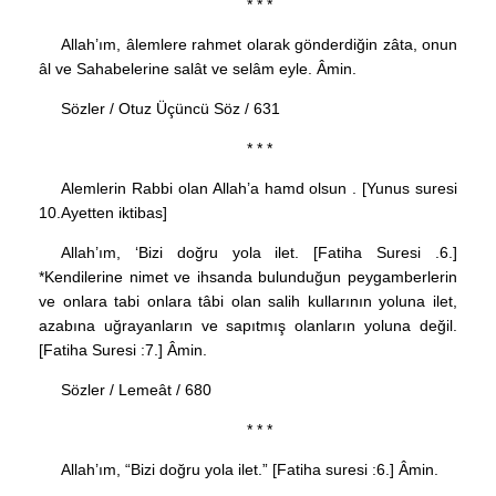
* * *
Allah’ım, âlemlere rahmet olarak gönderdiğin zâta, onun
âl ve Sahabelerine salât ve selâm eyle. Âmin.
Sözler / Otuz Üçüncü Söz / 631
* * *
Alemlerin Rabbi olan Allah’a hamd olsun . [Yunus suresi
10.Ayetten iktibas]
Allah’ım, ‘Bizi doğru yola ilet. [Fatiha Suresi .6.]
*Kendilerine nimet ve ihsanda bulunduğun peygamberlerin
ve onlara tabi onlara tâbi olan salih kullarının yoluna ilet,
azabına uğrayanların ve sapıtmış olanların yoluna değil.
[Fatiha Suresi :7.] Âmin.
Sözler / Lemeât / 680
* * *
Allah’ım, “Bizi doğru yola ilet.” [Fatiha suresi :6.] Âmin.