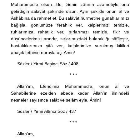
Muhammed’e olsun. Bu, Senin zâtının azametiyle ona
getirdiğin salâvât şeklinde olsun. Aynı şekilde onun âl ve
Ashâbına da rahmet et. Bu salâvât hürmetine günahlarımızı
bağışla, gönlümüze ferahlık ver, kalplerimizi temizle,
ruhlarımıza rahatlık ver, sırlarımızı temizle, fikir ve
düşüncelerimizi arındır, sırlarımızdaki bulanıklığı sâfîleştir,
hastalıklarımıza şifâ ver, kalplerimize vurulmuş kilitleri
apaçık fethinin nuruyla aç. Amin!
Sözler / Yirmi Beşinci Söz / 408
* * *
Allah’ım, Efendimiz Muhammed’e, onun âl ve
Sahabîlerine ezelden ebede kadar Allah’ın ilmindeki
nesneler sayısınca salât ve selâm eyle. Âmin!
Sözler / Yirmi Altıncı Söz / 437
* * *
Allah’ım,