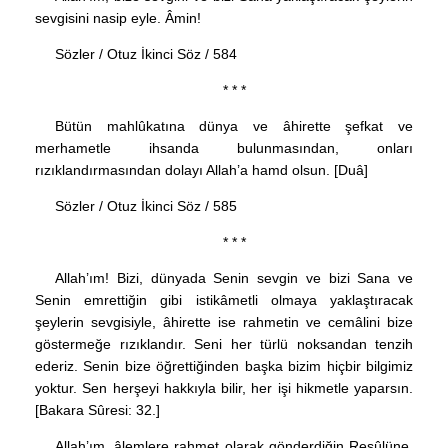
sevgisini nasip eyle. Âmin!
Sözler / Otuz İkinci Söz / 584
* * *
Bütün mahlûkatına dünya ve âhirette şefkat ve
merhametle ihsanda bulunmasından, onları
rızıklandırmasından dolayı Allah’a hamd olsun. [Duâ]
Sözler / Otuz İkinci Söz / 585
* * *
Allah’ım! Bizi, dünyada Senin sevgin ve bizi Sana ve
Senin emrettiğin gibi istikâmetli olmaya yaklaştıracak
şeylerin sevgisiyle, âhirette ise rahmetin ve cemâlini bize
göstermeğe rızıklandır. Seni her türlü noksandan tenzih
ederiz. Senin bize öğrettiğinden başka bizim hiçbir bilgimiz
yoktur. Sen herşeyi hakkıyla bilir, her işi hikmetle yaparsın.
[Bakara Sûresi: 32.]
Allah’ım, âlemlere rahmet olarak gönderdiğin Resûlüne,