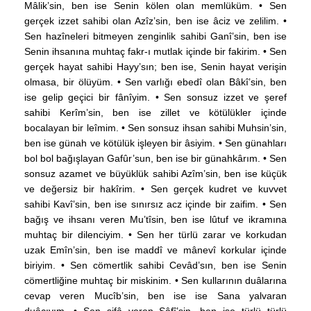
Mâlik’sin, ben ise Senin kölen olan memlüküm. • Sen
gerçek izzet sahibi olan Azîz’sin, ben ise âciz ve zelilim. •
Sen hazîneleri bitmeyen zenginlik sahibi Ganî’sin, ben ise
Senin ihsanına muhtaç fakr-ı mutlak içinde bir fakirim. • Sen
gerçek hayat sahibi Hayy’sın; ben ise, Senin hayat verişin
olmasa, bir ölüyüm. • Sen varlığı ebedî olan Bâkî’sin, ben
ise gelip geçici bir fânîyim. • Sen sonsuz izzet ve şeref
sahibi Kerîm’sin, ben ise zillet ve kötülükler içinde
bocalayan bir leîmim. • Sen sonsuz ihsan sahibi Muhsin’sin,
ben ise günah ve kötülük işleyen bir âsiyim. • Sen günahları
bol bol bağışlayan Gafûr’sun, ben ise bir günahkârım. • Sen
sonsuz azamet ve büyüklük sahibi Azîm’sin, ben ise küçük
ve değersiz bir hakîrim. • Sen gerçek kudret ve kuvvet
sahibi Kavî’sin, ben ise sınırsız acz içinde bir zaifim. • Sen
bağış ve ihsanı veren Mu’tîsin, ben ise lûtuf ve ikramına
muhtaç bir dilenciyim. • Sen her türlü zarar ve korkudan
uzak Emîn’sin, ben ise maddî ve mânevî korkular içinde
biriyim. • Sen cömertlik sahibi Cevâd’sın, ben ise Senin
cömertliğine muhtaç bir miskinim. • Sen kullarının duâlarına
cevap veren Mucîb’sin, ben ise ise Sana yalvaran