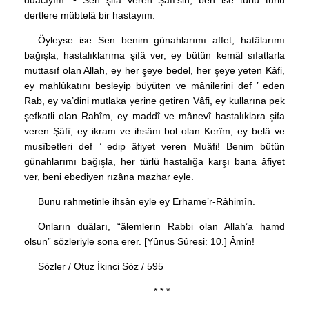
duâcıyım. • Sen şifâ veren Şâfî’sin, ben ise türlü türlü
dertlere mübtelâ bir hastayım.
Öyleyse ise Sen benim günahlarımı affet, hatâlarımı
bağışla, hastalıklarıma şifâ ver, ey bütün kemâl sıfatlarla
muttasıf olan Allah, ey her şeye bedel, her şeye yeten Kâfi,
ey mahlûkatını besleyip büyüten ve mânilerini def ’ eden
Rab, ey va’dini mutlaka yerine getiren Vâfi, ey kullarına pek
şefkatli olan Rahîm, ey maddî ve mânevî hastalıklara şifa
veren Şâfî, ey ikram ve ihsânı bol olan Kerîm, ey belâ ve
musîbetleri def ’ edip âfiyet veren Muâfi! Benim bütün
günahlarımı bağışla, her türlü hastalığa karşı bana âfiyet
ver, beni ebediyen rızâna mazhar eyle.
Bunu rahmetinle ihsân eyle ey Erhame’r-Râhimîn.
Onların duâları, “âlemlerin Rabbi olan Allah’a hamd
olsun” sözleriyle sona erer. [Yûnus Sûresi: 10.] Âmin!
Sözler / Otuz İkinci Söz / 595
* * *