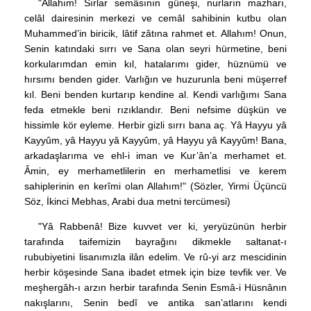
"Allahım! Sırlar semâsının güneşi, nurların mazharı,
celâl dairesinin merkezi ve cemâl sahibinin kutbu olan
Muhammed’in biricik, lâtif zâtına rahmet et. Allahım! Onun,
Senin katındaki sırrı ve Sana olan seyri hürmetine, beni
korkularımdan emin kıl, hatalarımı gider, hüznümü ve
hırsımı benden gider. Varlığın ve huzurunla beni müşerref
kıl. Beni benden kurtarıp kendine al. Kendi varlığımı Sana
feda etmekle beni rızıklandır. Beni nefsime düşkün ve
hissimle kör eyleme. Herbir gizli sırrı bana aç. Yâ Hayyu yâ
Kayyûm, yâ Hayyu yâ Kayyûm, yâ Hayyu yâ Kayyûm! Bana,
arkadaşlarıma ve ehl-i iman ve Kur’ân’a merhamet et.
Âmin, ey merhametlilerin en merhametlisi ve kerem
sahiplerinin en kerîmi olan Allahım!" (Sözler, Yirmi Üçüncü
Söz, İkinci Mebhas, Arabi dua metni tercümesi)
"Yâ Rabbenâ! Bize kuvvet ver ki, yeryüzünün herbir
tarafında taifemizin bayrağını dikmekle saltanat-ı
rububiyetini lisanımızla ilân edelim. Ve rû-yi arz mescidinin
herbir köşesinde Sana ibadet etmek için bize tevfik ver. Ve
meşhergâh-ı arzın herbir tarafında Senin Esmâ-i Hüsnânın
nakışlarını, Senin bedî ve antika san’atlarını kendi