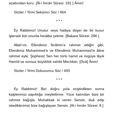
azabından koru. [Âl-i İmrân Sûresi: 191.] Âmin!
Sözler / Yirmi Sekizinci Söz / 464
* * *
Ey Rabbimiz! Unutur veya hatâya düşer de bir kusur
işlersek bizi onunla hesâba çekme. [Bakara Sûresi: 286.]
Allah’ım, Efendimiz İbrâhim’e rahmet ettiğin gibi,
Efendimiz Muhammed’e ve Efendimiz Muhammed’in âline
rahmet eyle. Şüphesiz Sen her türlü hamd ve övgüye lâyık
Hamîd ve sonsuz büyüklük sahibi Mecîdsin. [Duâ] Âmin!
Sözler / Yirmi Dokuzuncu Söz / 493
* * *
Ey Rabbimiz! Bizi doğru yola eriştirdikten sonra
kalplerimizi sapıklığa meylettirme. Yüce katından bize bir
rahmet bağışla. Muhakkak ki veren Sensin, duâ edip
istediklerimizi bize bağışlayan Sensin. [Al-i İmrân Sûresi: 8.]