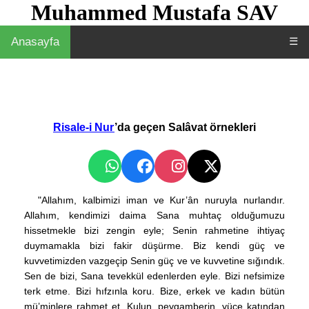
Muhammed Mustafa SAV
Anasayfa
☰
Risale-i Nur
’da geçen Salâvat örnekleri
"Allahım, kalbimizi iman ve Kur’ân nuruyla nurlandır.
Allahım, kendimizi daima Sana muhtaç olduğumuzu
hissetmekle bizi zengin eyle; Senin rahmetine ihtiyaç
duymamakla bizi fakir düşürme. Biz kendi güç ve
kuvvetimizden vazgeçip Senin güç ve ve kuvvetine sığındık.
Sen de bizi, Sana tevekkül edenlerden eyle. Bizi nefsimize
terk etme. Bizi hıfzınla koru. Bize, erkek ve kadın bütün
mü’minlere rahmet et. Kulun, peygamberin, yüce katından