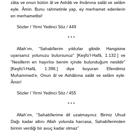
zâta ve onun bütün âl ve Ashâb ve ihvânına salât ve selâm
eyle. Âmin. Bunu rahmetinle yap, ey merhamet edenlerin
en merhametlisi!
Sözler / Yirmi Yedinci Söz / 449
* * *
Allah’ım, “Sahabîlerim yıldızlar gibidir. Hangisine
uyarsanız yolunuzu bulursunuz” [Keşfü’l-Hafâ, 1:132.] ve
“Nesillerin en hayırlısı benim içinde bulunduğum nesildir”
[Keşfü’l-Hafâ, 1:396.] diye buyuran Efendimiz
Muhammed’e, Onun âl ve Ashâbına salât ve selâm eyle.
Âmin!
Sözler / Yirmi Yedinci Söz / 455
* * *
Allah’ım, “Sahabîlerime dil uzatmayınız. Biriniz Uhud
Dağı kadar altını Allah yolunda harcasa, Sahabîlerimden
birinin verdiği bir avuç kadar olmaz”