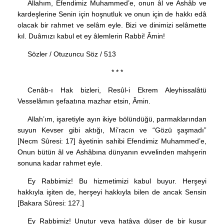
Allahım, Efendimiz Muhammed’e, onun âl ve Ashâb ve
kardeşlerine Senin için hoşnutluk ve onun için de hakkı edâ
olacak bir rahmet ve selâm eyle. Bizi ve dinimizi selâmette
kıl. Duâmızı kabul et ey âlemlerin Rabbi! Âmin!
Sözler / Otuzuncu Söz / 513
* * *
Cenâb-ı Hak bizleri, Resûl-i Ekrem Aleyhissalâtü
Vesselâmın şefaatına mazhar etsin, Âmin.
Allah’ım, işaretiyle ayın ikiye bölündüğü, parmaklarından
suyun Kevser gibi aktığı, Mi’racın ve “Gözü şaşmadı”
[Necm Sûresi: 17] âyetinin sahibi Efendimiz Muhammed’e,
Onun bütün âl ve Ashâbına dünyanın evvelinden mahşerin
sonuna kadar rahmet eyle.
Ey Rabbimiz! Bu hizmetimizi kabul buyur. Herşeyi
hakkıyla işiten de, herşeyi hakkıyla bilen de ancak Sensin
[Bakara Sûresi: 127.]
Ey Rabbimiz! Unutur veya hatâya düşer de bir kusur