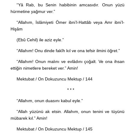
“Yâ Rab, bu Senin habibinin amcasıdır. Onun yüzü
hürmetine yağmur ver.”
“Allahım, İslâmiyeti Ömer ibni’l-Hattâb veya Amr ibni’l-
Hişâm
(Ebû Cehil) ile aziz eyle.”
“Allahım! Onu dinde fakîh kıl ve ona tefsir ilmini öğret.”
“Allahım! Onun malını ve evlâdını çoğalt. Ve ona ihsan
ettiğin nimetlere bereket ver.” Amin!
Mektubat / On Dokuzuncu Mektup / 144
* * *
“Allahım, onun duasını kabul eyle.”
“Allah yüzünü ak etsin. Allahım, onun tenini ve tüyünü
mübarek kıl.” Amin!
Mektubat / On Dokuzuncu Mektup / 145