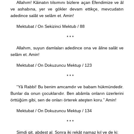
Allahım! Kâinatın tılsımını bizlere açan Efendimize ve âl
ve ashabına, yer ve gökler devam ettikçe, mevcudatın
adedince salât ve selâm et. Amin!
Mektubat / On Sekizinci Mektub / 88
* * *
Allahım, suyun damlaları adedince ona ve âline salât ve
selâm et. Amin!
Mektubat / On Dokuzuncu Mektup / 123
* * *
“Yâ Rabbi! Bu benim amcamdır ve babam hükmündedir.
Bunlar da onun çocuklarıdır. Ben abâmla onların üzerlerini
örttüğüm gibi, sen de onları örterek ateşten koru.” Amin!
Mektubat / On Dokuzuncu Mektup / 134
* * *
Şimdi git, abdest al. Sonra iki rekât namaz kıl ve de ki: