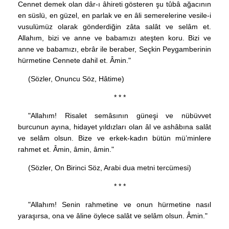
Cennet demek olan dâr-ı âhireti gösteren şu tûbâ ağacının
en süslü, en güzel, en parlak ve en âli semerelerine vesile-i
vusulümüz olarak gönderdiğin zâta salât ve selâm et.
Allahım, bizi ve anne ve babamızı ateşten koru. Bizi ve
anne ve babamızı, ebrâr ile beraber, Seçkin Peygamberinin
hürmetine Cennete dahil et. Âmin."
(Sözler, Onuncu Söz, Hâtime)
* * *
"Allahım! Risalet semâsının güneşi ve nübüvvet
burcunun ayına, hidayet yıldızları olan âl ve ashâbına salât
ve selâm olsun. Bize ve erkek-kadın bütün mü’minlere
rahmet et. Âmin, âmin, âmin."
(Sözler, On Birinci Söz, Arabi dua metni tercümesi)
* * *
"Allahım! Senin rahmetine ve onun hürmetine nasıl
yaraşırsa, ona ve âline öylece salât ve selâm olsun. Âmin."