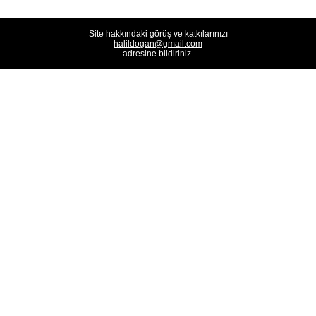
Site hakkındaki görüş ve katkılarınızı
halildogan@gmail.com
adresine bildiriniz.