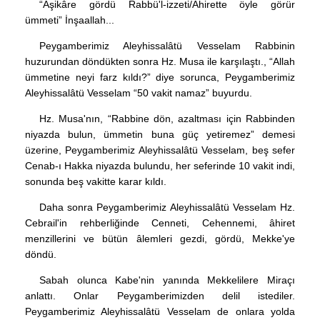
“Aşikâre gördü Rabbü'l-izzeti/Âhirette öyle görür
ümmeti” İnşaallah...
Peygamberimiz Aleyhissalâtü Vesselam Rabbinin
huzurundan döndükten sonra Hz. Musa ile karşılaştı., “Allah
ümmetine neyi farz kıldı?” diye sorunca, Peygamberimiz
Aleyhissalâtü Vesselam “50 vakit namaz” buyurdu.
Hz. Musa'nın, “Rabbine dön, azaltması için Rabbinden
niyazda bulun, ümmetin buna güç yetiremez” demesi
üzerine, Peygamberimiz Aleyhissalâtü Vesselam, beş sefer
Cenab-ı Hakka niyazda bulundu, her seferinde 10 vakit indi,
sonunda beş vakitte karar kıldı.
Daha sonra Peygamberimiz Aleyhissalâtü Vesselam Hz.
Cebrail'in rehberliğinde Cenneti, Cehennemi, âhiret
menzillerini ve bütün âlemleri gezdi, gördü, Mekke'ye
döndü.
Sabah olunca Kabe'nin yanında Mekkelilere Miraçı
anlattı. Onlar Peygamberimizden delil istediler.
Peygamberimiz Aleyhissalâtü Vesselam de onlara yolda