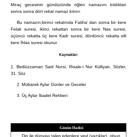
Miraç gecesinin gündüzünde öğlen namazını kıldıktan
sonra sonra dört rekat namaz kılınır.
Bu namazın;birinci rekatında Fatiha’ dan sonra bir kere
Felak suresi, ikinci rekattan sonra bir kere Nas suresi,
üçüncü rekatta üç kere Kadr suresi, dördüncü rekatta elli
kere İhlas suresi okunur.
Kaynaklar:
1. Bediüzzaman Said Nursi, Risale-i Nur Külliyatı, Sözler,
31. Söz
2. Mübarek Aylar Günler ve Geceler
3. Üç Aylar İbadet Rehberi
Günün Hadisi
Din ile dünyayı talep edenlere veyl (yazıklar), olsun.