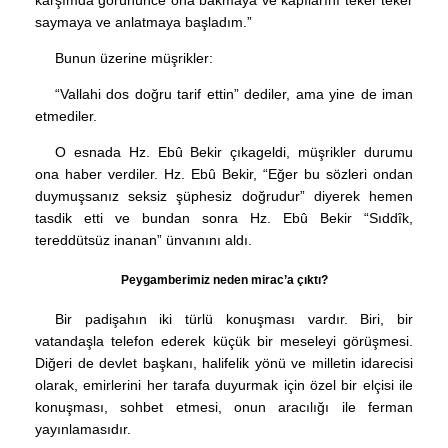
karşımda görününce ona bakmaya ve kapılarını teker teker
saymaya ve anlatmaya başladım.”
Bunun üzerine müşrikler:
“Vallahi dos doğru tarif ettin” dediler, ama yine de iman
etmediler.
O esnada Hz. Ebû Bekir çıkageldi, müşrikler durumu
ona haber verdiler. Hz. Ebû Bekir, “Eğer bu sözleri ondan
duymuşsanız seksiz şüphesiz doğrudur” diyerek hemen
tasdik etti ve bundan sonra Hz. Ebû Bekir “Sıddîk,
tereddütsüz inanan” ünvanını aldı.
Peygamberimiz neden mirac’a çıktı?
Bir padişahın iki türlü konuşması vardır. Biri, bir
vatandaşla telefon ederek küçük bir meseleyi görüşmesi.
Diğeri de devlet başkanı, halifelik yönü ve milletin idarecisi
olarak, emirlerini her tarafa duyurmak için özel bir elçisi ile
konuşması, sohbet etmesi, onun aracılığı ile ferman
yayınlamasıdır.