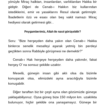
yönüyle Miraç halktan, insanlardan, varlıklardan Hakka bir
gidiştir. Diğeri de Cenab-ı Hakkın biz kullarından
istediklerini, emir ve yasaklarını Resul olarak getirmiştir.
İbadetlerin özü ve esası olan beş vakit namazı Miraç
hediyesi olarak getirmesi gibi...
Peygamberimiz, Allah ile nasıl görüşebilir?
Soru: “Bize herşeyden daha yakın olan Cenab-ı Hakka
binlerce senelik mesafeyi aşarak yetmiş bin perdeyi
geçtikten sonra Rabbiyle görüşmesi ne demektir?”
Cenab-ı Hak herşeye herşeyden daha yakındır, fakat
herşey O’ na sonsuz şekilde uzaktır.
Meselâ, güneşin insan gibi aklı olsa da bizimle
konuşacak olsa, elimizdeki ayna aracılığıyla bizimle
konuşabilir.
Diğer taraftan biz bir çeşit ayna olan gözümüzle güneşe
yaklaşabiliyoruz. Oysa güneş bize 150 milyon km. uzaklıkta
bulunuyor, hiçbir şekilde ona yanaşamayız. Güneşe bir