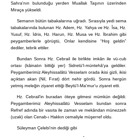
Sahra'nın bulunduğu yerden Muallak Taşının üzerinden
Miraça yükseldi.
Semanın bütün tabakalarına uğradı. Sırasıyla yedi sema
tabakalarında bulunan Hz. Adem, Hz. Yahya ve Hz. Îsa, Hz.
Yusuf, Hz. İdris, Hz. Harun, Hz. Musa ve Hz. İbrahim gibi
peygamberlerle görüştü, Onlar kendisine “Hoş geldin”
dediler, tebrik ettiler.
Bundan Sonra Hz. Cebrail ile birlikte imkân ile vü-cub
ortası (kâinatın bittiği yer) Sidretü'l-müntehâ'ya geldiler.
Peygamberimiz Aleyhissalâtü Vesselam orada ikisi gizli, ikisi
açıktan akan (Nil, Fırat) dört nehir gördü. Sonra hergün
yetmiş meleğin ziyaret ettiği Beytü'l-Ma'mur'u ziyaret etti.
Hz. Cebrail'in buradan öteye gitmesi mümkün değildi.
Peygamberimiz Aleyhissalâtü Vesselam bundan sonra
Refref adında bir vasıta ile zaman ve mekândan münezzeh
(uzak) olan Cenab-ı Hakkın cemaliyle müşerref oldu.
Süleyman Çelebi'nin dediği gibi