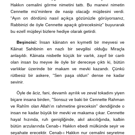
Hakkın cemalini görme nimetini tattı. Bu manevi nimetin
Cennette mü'minlere de nasip olacağı müjdesini verdi.
“Ayın on dördünü nasıl açıkça gözünüzle görüyorsanız,
Rabbinizi de öyle Cennette apaçık göreceksiniz” buyurarak
bu ezelî müjdeyi bizlere hediye olarak getirdi.
Beşincisi:
İnsan kâinatın en kıymetli bir meyvesi ve
Kâinat Sahibinin en nazlı bir sevgilisi olduğu Miraçla
anlaşıldı. Kâinata nisbetle küçük bir varlık, zayıf bir canlı
olan insan bu meyve ile öyle bir dereceye çıktı ki, bütün
varlıklar üzerinde bir makam ve mevki kazandı. Çünkü
rütbesiz bir askere, “Sen paşa oldun” dense ne kadar
sevinir.
Öyle de âciz, fani, devamlı ayrılık ve zeval tokadını yiyen
biçare insana birden, "Sonsuz ve baki bir Cennette Rahman
ve Rahîm olan Allah'ın rahmetine gireceksin" dendiğinde o
insan ne kadar büyük bir mevki ve makama çıkar. Cennette
hayal hızında, ruh genişliğinde, akıl akıcılığında, kalbin
bütün arzularında Cenab-ı Hakkın ebedi mülkünde seyir ve
seyahate erecektir. Cenab-ı Hakkın nur cemalini seyretme