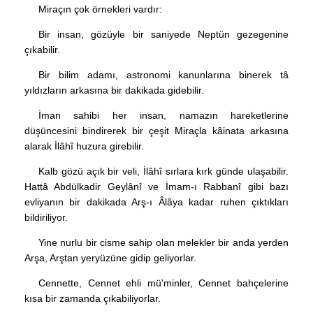
Miraçın çok örnekleri vardır:
Bir insan, gözüyle bir saniyede Neptün gezegenine
çıkabilir.
Bir bilim adamı, astronomi kanunlarına binerek tâ
yıldızların arkasına bir dakikada gidebilir.
İman sahibi her insan, namazın hareketlerine
düşüncesini bindirerek bir çeşit Miraçla kâinata arkasına
alarak İlâhî huzura girebilir.
Kalb gözü açık bir veli, İlâhî sırlara kırk günde ulaşabilir.
Hattâ Abdülkadir Geylânî ve İmam-ı Rabbanî gibi bazı
evliyanın bir dakikada Arş-ı Âlâya kadar ruhen çıktıkları
bildiriliyor.
Yine nurlu bir cisme sahip olan melekler bir anda yerden
Arşa, Arştan yeryüzüne gidip geliyorlar.
Cennette, Cennet ehli mü'minler, Cennet bahçelerine
kısa bir zamanda çıkabiliyorlar.