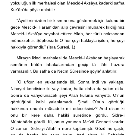
yolculuğun ilk merhalesi olan Mescid-i Aksâya kadarki safha
Kur'ân'da şöyle anlatılır:
“Âyetlerimizden bir kısmını ona göstermek için kulunu bir
gece Mescid-i Haram'dan alıp çevresini mübarek kıldığımız
Mescid-i Aksâ'ya seyahat ettiren Allah, her türlü noksandan
münezzehtir. Şüphesiz ki O her şeyi hakkıyla işiten, herşeyi
hakkıyla görendir.” (İsra Suresi, 1)
Miraçın ikinci merhalesi de Mescid-i Aksâdan başlayarak
semânın bütün tabakalarından geçip tâ İlâhi huzura
varmasıdır. Bu safha da Necm Sûresinde şöyle' anlatılır:
“O ufkun en yukarısında idi. Sonra indi ve yaklaştı.
Nihayet kendisine iki yay kadar, hatta daha da yakın oldu.
Sonra da vahyolunacak şeyi Allah kuluna vahyetti. O’nun
gördüğünü kalbi yalanlamadı. Şimdi O’nun gördüğü
hakkında onunla mücadele mi edeceksiniz? And olsun ki
onu bir kere daha hakiki suretinde gördü. Sidre-i
Müntehâda gördü. Ki, onun yanında Me'vâ Cenneti vardır.
O zaman Sidre'yi Allah'ın nuru kaplamıştı. Gözü ne şaştı,
ne de başka bir şeye baktı. And olsun ki Rabbinin