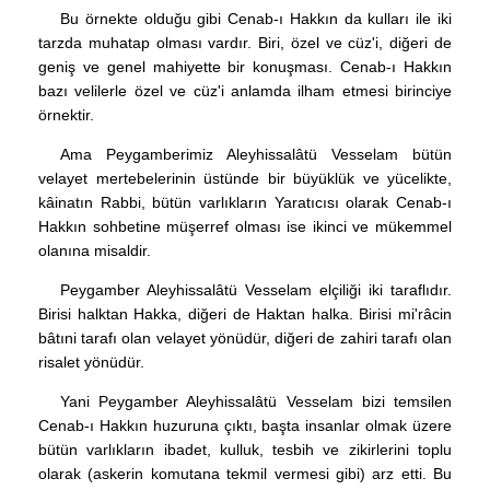
Bu örnekte olduğu gibi Cenab-ı Hakkın da kulları ile iki
tarzda muhatap olması vardır. Biri, özel ve cüz'i, diğeri de
geniş ve genel mahiyette bir konuşması. Cenab-ı Hakkın
bazı velilerle özel ve cüz'i anlamda ilham etmesi birinciye
örnektir.
Ama Peygamberimiz Aleyhissalâtü Vesselam bütün
velayet mertebelerinin üstünde bir büyüklük ve yücelikte,
kâinatın Rabbi, bütün varlıkların Yaratıcısı olarak Cenab-ı
Hakkın sohbetine müşerref olması ise ikinci ve mükemmel
olanına misaldir.
Peygamber Aleyhissalâtü Vesselam elçiliği iki taraflıdır.
Birisi halktan Hakka, diğeri de Haktan halka. Birisi mi'râcin
bâtıni tarafı olan velayet yönüdür, diğeri de zahiri tarafı olan
risalet yönüdür.
Yani Peygamber Aleyhissalâtü Vesselam bizi temsilen
Cenab-ı Hakkın huzuruna çıktı, başta insanlar olmak üzere
bütün varlıkların ibadet, kulluk, tesbih ve zikirlerini toplu
olarak (askerin komutana tekmil vermesi gibi) arz etti. Bu