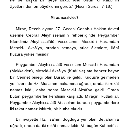
âyetlerinden en büyüklerini gördü.” (Necm Suresi, 7-18.)
Miraç nasıl oldu?
Miraç, Receb ayının 27. Gecesi Cenab-ı Hakkın daveti
üzerine Cebrail Aleyhisselâmın rehberliğinde Peygamber
Efendimiz Aleyhissalâtü Vesselamın Mescid-i Haramdan
Mescid-i Aksâ'ya, oradan semaya, yüce âlemlere, İlâhî
huzura yükselmesidir.
Peygamber Aleyhissalâtü Vesselam Mescid-i Haramdan
(Mekke'den), Mescid-i Aksâ'ya (Kudüs'e) ata benzer beyaz
bir Cennet bineği olan Burak ile geldi. Kudüs'e gelmeden
yol üzerinde Hz. Musa'nın makamına uğradı, orada iki rekât
namaz kıldı, daha sonra Mescid-i Aksâ'ya geldi. Orada
bütün peygamberler kendisini karşıladı. Miraçını kutladılar.
Peygamber Aleyhissalâtü Vesselam burada peygamberlere
iki rekat namaz kıldırdı, bir hutbe okudu.
Bir rivayette Hz. İsa'nın doğduğu yer olan Betlaham'a
uğradı, orada da iki rekât namaz kıldı. Ve bugün Kubbetü's-