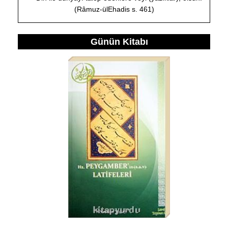
(Râmuz-ülEhadis s. 461)
Günün Kitabı