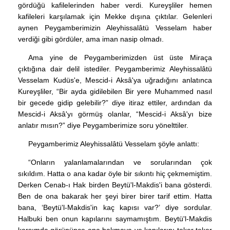
gördüğü kafilelerinden haber verdi. Kureyşliler hemen
kafileleri karşılamak için Mekke dışına çıktılar. Gelenleri
aynen Peygamberimizin Aleyhissalâtü Vesselam haber
verdiği gibi gördüler, ama iman nasip olmadı.
Ama yine de Peygamberimizden üst üste Miraça
çıktığına dair delil istediler. Peygamberimiz Aleyhissalâtü
Vesselam Kudüs'e, Mescid-i Aksâ'ya uğradığını anlatınca
Kureyşliler, “Bir ayda gidilebilen Bir yere Muhammed nasıl
bir gecede gidip gelebilir?” diye itiraz ettiler, ardından da
Mescid-i Aksâ'yı görmüş olanlar, “Mescid-i Aksâ'yı bize
anlatır mısın?” diye Peygamberimize soru yönelttiler.
Peygamberimiz Aleyhissalâtü Vesselam şöyle anlattı:
“Onların yalanlamalarından ve sorularından çok
sıkıldım. Hatta o ana kadar öyle bir sıkıntı hiç çekmemiştim.
Derken Cenab-ı Hak birden Beytü'l-Makdis'i bana gösterdi.
Ben de ona bakarak her şeyi birer birer tarif ettim. Hatta
bana, ‘Beytü'l-Makdis'in kaç kapısı var?’ diye sordular.
Halbuki ben onun kapılarını saymamıştım. Beytü'l-Makdis