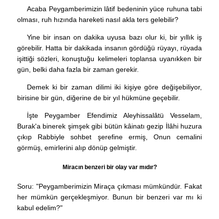
Acaba Peygamberimizin lâtif bedeninin yüce ruhuna tabi
olması, ruh hızında hareketi nasıl akla ters gelebilir?
Yine bir insan on dakika uyusa bazı olur ki, bir yıllık iş
görebilir. Hatta bir dakikada insanın gördüğü rüyayı, rüyada
işittiği sözleri, konuştuğu kelimeleri toplansa uyanıkken bir
gün, belki daha fazla bir zaman gerekir.
Demek ki bir zaman dilimi iki kişiye göre değişebiliyor,
birisine bir gün, diğerine de bir yıl hükmüne geçebilir.
İşte Peygamber Efendimiz Aleyhissalâtü Vesselam,
Burak'a binerek şimşek gibi bütün kâinatı gezip İlâhi huzura
çıkıp Rabbiyle sohbet şerefine ermiş, Onun cemalini
görmüş, emirlerini alıp dönüp gelmiştir.
Miracın benzeri bir olay var mıdır?
Soru: "Peygamberimizin Miraça çıkması mümkündür. Fakat
her mümkün gerçekleşmiyor. Bunun bir benzeri var mı ki
kabul edelim?"