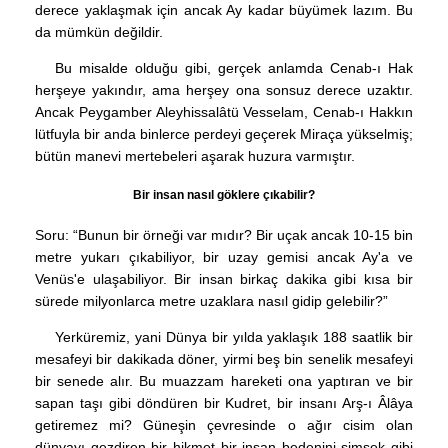
derece yaklaşmak için ancak Ay kadar büyümek lazım. Bu
da mümkün değildir.
Bu misalde olduğu gibi, gerçek anlamda Cenab-ı Hak
herşeye yakındır, ama herşey ona sonsuz derece uzaktır.
Ancak Peygamber Aleyhissalâtü Vesselam, Cenab-ı Hakkın
lütfuyla bir anda binlerce perdeyi geçerek Miraça yükselmiş;
bütün manevi mertebeleri aşarak huzura varmıştır.
Bir insan nasıl göklere çıkabilir?
Soru: “Bunun bir örneği var mıdır? Bir uçak ancak 10-15 bin
metre yukarı çıkabiliyor, bir uzay gemisi ancak Ay'a ve
Venüs'e ulaşabiliyor. Bir insan birkaç dakika gibi kısa bir
sürede milyonlarca metre uzaklara nasıl gidip gelebilir?”
Yerküremiz, yani Dünya bir yılda yaklaşık 188 saatlik bir
mesafeyi bir dakikada döner, yirmi beş bin senelik mesafeyi
bir senede alır. Bu muazzam hareketi ona yaptıran ve bir
sapan taşı gibi döndüren bir Kudret, bir insanı Arş-ı Âlâya
getiremez mi? Güneşin çevresinde o ağır cisim olan
dünyayı gezdiren bir hikmet bir insan bedenini şimşek gibi