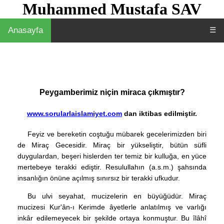
Muhammed Mustafa SAV
Anasayfa
☰
Peygamberimiz niçin miraca çıkmıştır?
www.sorularlaislamiyet.com
dan iktibas edilmiştir.
Feyiz ve bereketin coştuğu mübarek gecelerimizden biri
de Miraç Gecesidir. Miraç bir yükseliştir, bütün süfli
duygulardan, beşeri hislerden ter temiz bir kulluğa, en yüce
mertebeye terakki ediştir. Resulullahın (a.s.m.) şahsında
insanlığın önüne açılmış sınırsız bir terakki ufkudur.
Bu ulvi seyahat, mucizelerin en büyüğüdür. Miraç
mucizesi Kur'ân-ı Kerimde âyetlerle anlatılmış ve varlığı
inkâr edilemeyecek bir şekilde ortaya konmuştur. Bu îlâhî