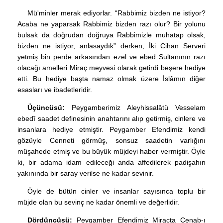
Mü'minler merak ediyorlar. “Rabbimiz bizden ne istiyor?
Acaba ne yaparsak Rabbimiz bizden razı olur? Bir yolunu
bulsak da doğrudan doğruya Rabbimizle muhatap olsak,
bizden ne istiyor, anlasaydık” derken, İki Cihan Serveri
yetmiş bin perde arkasından ezel ve ebed Sultanının razı
olacağı amelleri Miraç meyvesi olarak getirdi beşere hediye
etti. Bu hediye başta namaz olmak üzere İslâmın diğer
esasları ve ibadetleridir.
Üçüncüsü:
Peygamberimiz Aleyhissalâtü Vesselam
ebedî saadet definesinin anahtarını alıp getirmiş, cinlere ve
insanlara hediye etmiştir. Peygamber Efendimiz kendi
gözüyle Cenneti görmüş, sonsuz saadetin varlığını
müşahede etmiş ve bu büyük müjdeyi haber vermiştir. Öyle
ki, bir adama idam edileceği anda affedilerek padişahın
yakınında bir saray verilse ne kadar sevinir.
Öyle de bütün cinler ve insanlar sayısınca toplu bir
müjde olan bu sevinç ne kadar önemli ve değerlidir.
Dördüncüsü:
Peygamber Efendimiz Miraçta Cenab-ı