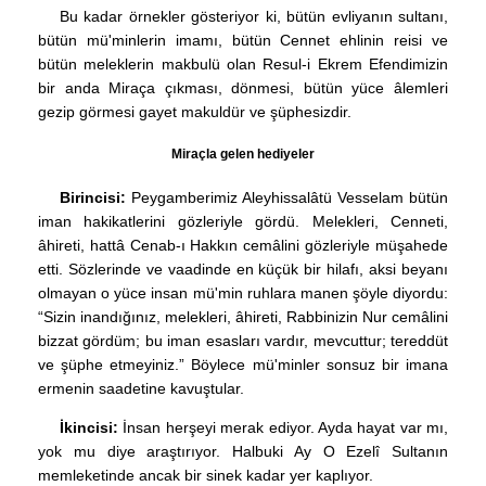
Bu kadar örnekler gösteriyor ki, bütün evliyanın sultanı,
bütün mü'minlerin imamı, bütün Cennet ehlinin reisi ve
bütün meleklerin makbulü olan Resul-i Ekrem Efendimizin
bir anda Miraça çıkması, dönmesi, bütün yüce âlemleri
gezip görmesi gayet makuldür ve şüphesizdir.
Miraçla gelen hediyeler
Birincisi:
Peygamberimiz Aleyhissalâtü Vesselam bütün
iman hakikatlerini gözleriyle gördü. Melekleri, Cenneti,
âhireti, hattâ Cenab-ı Hakkın cemâlini gözleriyle müşahede
etti. Sözlerinde ve vaadinde en küçük bir hilafı, aksi beyanı
olmayan o yüce insan mü'min ruhlara manen şöyle diyordu:
“Sizin inandığınız, melekleri, âhireti, Rabbinizin Nur cemâlini
bizzat gördüm; bu iman esasları vardır, mevcuttur; tereddüt
ve şüphe etmeyiniz.” Böylece mü'minler sonsuz bir imana
ermenin saadetine kavuştular.
İkincisi:
İnsan herşeyi merak ediyor. Ayda hayat var mı,
yok mu diye araştırıyor. Halbuki Ay O Ezelî Sultanın
memleketinde ancak bir sinek kadar yer kaplıyor.