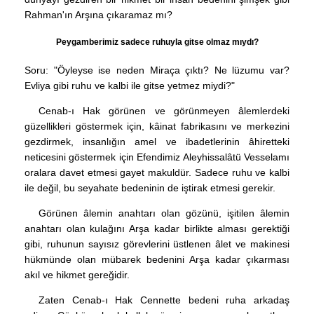
Rahman'ın Arşına çıkaramaz mı?
Peygamberimiz sadece ruhuyla gitse olmaz mıydı?
Soru: "Öyleyse ise neden Miraça çıktı? Ne lüzumu var?
Evliya gibi ruhu ve kalbi ile gitse yetmez miydi?"
Cenab-ı Hak görünen ve görünmeyen âlemlerdeki
güzellikleri göstermek için, kâinat fabrikasını ve merkezini
gezdirmek, insanlığın amel ve ibadetlerinin âhiretteki
neticesini göstermek için Efendimiz Aleyhissalâtü Vesselamı
oralara davet etmesi gayet makuldür. Sadece ruhu ve kalbi
ile değil, bu seyahate bedeninin de iştirak etmesi gerekir.
Görünen âlemin anahtarı olan gözünü, işitilen âlemin
anahtarı olan kulağını Arşa kadar birlikte alması gerektiği
gibi, ruhunun sayısız görevlerini üstlenen âlet ve makinesi
hükmünde olan mübarek bedenini Arşa kadar çıkarması
akıl ve hikmet gereğidir.
Zaten Cenab-ı Hak Cennette bedeni ruha arkadaş