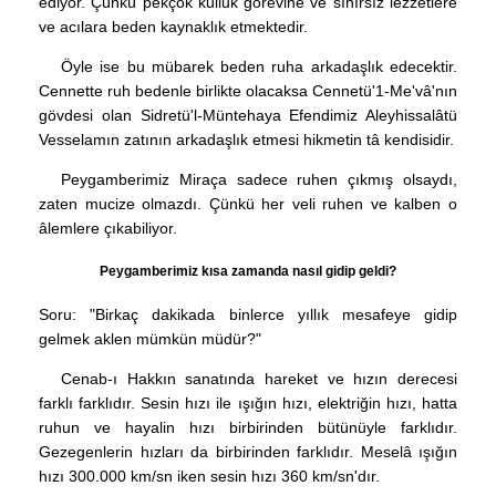
ediyor. Çünkü pekçok kulluk görevine ve sınırsız lezzetlere
ve acılara beden kaynaklık etmektedir.
Öyle ise bu mübarek beden ruha arkadaşlık edecektir.
Cennette ruh bedenle birlikte olacaksa Cennetü'1-Me'vâ'nın
gövdesi olan Sidretü'l-Müntehaya Efendimiz Aleyhissalâtü
Vesselamın zatının arkadaşlık etmesi hikmetin tâ kendisidir.
Peygamberimiz Miraça sadece ruhen çıkmış olsaydı,
zaten mucize olmazdı. Çünkü her veli ruhen ve kalben o
âlemlere çıkabiliyor.
Peygamberimiz kısa zamanda nasıl gidip geldi?
Soru: "Birkaç dakikada binlerce yıllık mesafeye gidip
gelmek aklen mümkün müdür?"
Cenab-ı Hakkın sanatında hareket ve hızın derecesi
farklı farklıdır. Sesin hızı ile ışığın hızı, elektriğin hızı, hatta
ruhun ve hayalin hızı birbirinden bütünüyle farklıdır.
Gezegenlerin hızları da birbirinden farklıdır. Meselâ ışığın
hızı 300.000 km/sn iken sesin hızı 360 km/sn'dır.