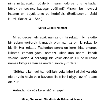
nimetini tadacaktır. Böyle bir insanın kalb ve ruhu ne kadar
büyük bir sevince kavuşur değil mi? Miraçın bu meyvesi
insanın en büyük arzu ve hedefidir. (Bediüzzaman Said
Nursî, Sözler, 31. Söz.)
Miraç Gecesi Namazı
Miraç gecesi kılınacak namaz on iki rekattır. İki rekatte
bir selam verilerek kılınacak olan namaz on iki rekat ile
bitirilir. Her rekatte Fatihadan sonra on kere ihlas okunur.
Kılınma zamanı yatsı namazı kılındıktan sonra, imsak
vaktine kadar ki herhangi bir vakit olabilir. Bu oniki rekat
namaz bittiği zaman selamdan sonra yüz defa :
“Sübhanallahi vel hamdülillahi vela ilahe illallahü vallahü
ekber vela havle vela kuvvete illa billahil aliyyül azim” duası
okunur.
Ardından da yüz kere istiğfar yapılır.
Miraç Gecesinin Gündüzünde Kılınacak Namaz