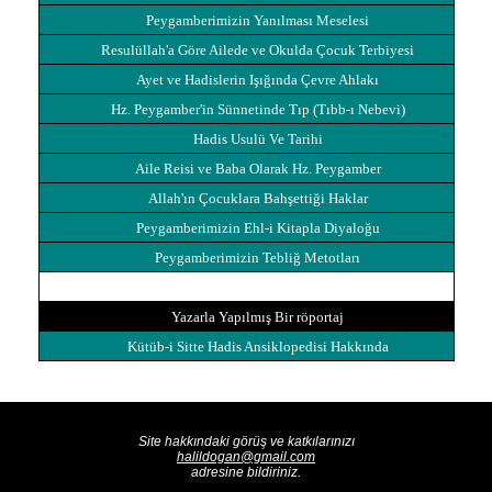
Peygamberimizin Yanılması Meselesi
Resulüllah'a Göre Ailede ve Okulda Çocuk Terbiyesi
Ayet ve Hadislerin Işığında Çevre Ahlakı
Hz. Peygamber'in Sünnetinde Tıp (Tıbb-ı Nebevi)
Hadis Usulü Ve Tarihi
Aile Reisi ve Baba Olarak Hz. Peygamber
Allah'ın Çocuklara Bahşettiği Haklar
Peygamberimizin Ehl-i Kitapla Diyaloğu
Peygamberimizin Tebliğ Metotları
Yazarla Yapılmış Bir röportaj
Kütüb-i Sitte Hadis Ansiklopedisi Hakkında
Site hakkındaki görüş ve katkılarınızı
halildogan@gmail.com
adresine bildiriniz.