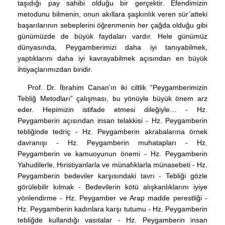
taşıdığı pay sahibi olduğu bir gerçektir. Efendimizin
metodunu bilmenin, onun akıllara şaşkınlık veren sür’atteki
başarılarının sebeplerini öğrenmenin her çağda olduğu gibi
günümüzde de büyük faydaları vardır. Hele günümüz
dünyasında, Peygamberimizi daha iyi tanıyabilmek,
yaptıklarını daha iyi kavrayabilmek açısından en büyük
ihtiyaçlarımızdan biridir.
Prof. Dr. İbrahim Canan’ın iki ciltlik “Peygamberimizin
Tebliğ Metodları” çalışması, bu yönüyle büyük önem arz
eder. Hepimizin istifade etmesi dileğiyle… - Hz.
Peygamberin açısından insan telakkisi - Hz. Peygamberin
tebliğinde tedriç - Hz. Peygamberin akrabalarına örnek
davranışı - Hz. Peygamberin muhatapları - Hz.
Peygamberin ve kamuoyunun önemi - Hz. Peygamberin
Yahudilerle, Hıristiyanlarla ve münafıklarla münasebeti - Hz.
Peygamberin bedeviler karşısındaki tavrı - Tebliği gözle
görülebilir kılmak - Bedevilerin kötü alışkanlıklarını iyiye
yönlendirme - Hz. Peygamber ve Arap madde perestliği -
Hz. Peygamberin kadınlara karşı tutumu - Hz. Peygamberin
tebliğde kullandığı vasıtalar - Hz. Peygamberin insan