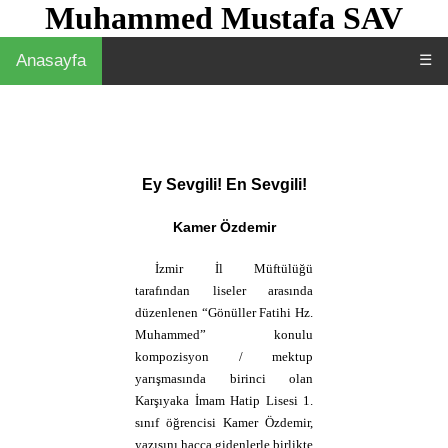
Muhammed Mustafa SAV
Anasayfa
☰
Ey Sevgili! En Sevgili!
Kamer Özdemir
İzmir İl Müftülüğü
tarafından liseler arasında
düzenlenen “Gönüller Fatihi Hz.
Muhammed” konulu
kompozisyon / mektup
yarışmasında birinci olan
Karşıyaka İmam Hatip Lisesi 1.
sınıf öğrencisi Kamer Özdemir,
yazısını hacca gidenlerle birlikte