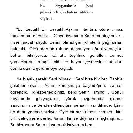
Hz. Peygamber’e (sas)
göndermek için kaleme aldığını
söyledi.
“Ey Sevgili! En Sevgili! Aşkımın tahtına oturan, naz
makamının efendisi... Dünya insanının Sana muhtaç anları,
nisan sabahlarıydı. Senin olmadığın iklimlerin yağmurları
bulanıktı. Ötelerden bir rahmet düşmüyor, gönül yamaçları
baharı bilmiyordu. Kâinata teşrifinle gönüller, cennet
yamaçlarının rengini aldı ve hayat çeşmesinin ufukları
damla damla görünmeye başladı.
Ne büyük şerefti Seni bilmek... Seni bize bildiren Rabb’e
şükürler olsun... Adını, konuşmaya başladığımız zaman
öğrendik. İlk ezberlediğimiz, belki Senin ismindi... Gönül
heybemde gözyaşlarım, yürek tezgâhımda işlenen
sancılarım ve Senden dilendiğim şefaatin var dilimde. İçim,
en derin yerinde sızlıyor. Öyle bir sızı ki sese versem, kim
bilir deli divane derler. Varsın kimse duymasın hıçkırışımı...
Bu hicranımı Sana ulaştırmak istiyorum ben...