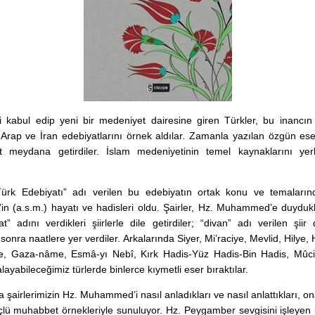
ti kabul edip yeni bir medeniyet dairesine giren Türkler, bu inancın
 Arap ve İran edebiyatlarını örnek aldılar. Zamanla yazılan özgün ese
t meydana getirdiler. İslam medeniyetinin temel kaynaklarını yerl
Türk Edebiyatı” adı verilen bu edebiyatın ortak konu ve temaların
 (a.s.m.) hayatı ve hadisleri oldu. Şairler, Hz. Muhammed’e duydukl
t” adını verdikleri şiirlerle dile getirdiler; “divan” adı verilen şiir 
 sonra naatlere yer verdiler. Arkalarında Siyer, Mi’raciye, Mevlid, Hilye,
e, Gaza-nâme, Esmâ-yı Nebî, Kırk Hadis-Yüz Hadis-Bin Hadis, Mûci
alayabileceğimiz türlerde binlerce kıymetli eser bıraktılar.
a şairlerimizin Hz. Muhammed’i nasıl anladıkları ve nasıl anlattıkları, o
çlü muhabbet örnekleriyle sunuluyor. Hz. Peygamber sevgisini işleyen b