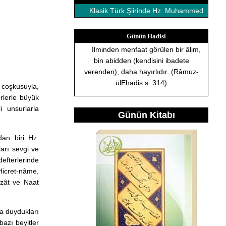
Klasik Türk Şiirinde Hz. Muhammed
Günün Hadisi
İlminden menfaat görülen bir âlim,
bin abidden (kendisini ibadete
verenden), daha hayırlıdır. (Râmuz-
ülEhadis s. 314)
 coşkusuyla,
rlerle büyük
i unsurlarla
Günün Kitabı
dan biri Hz.
arı sevgi ve
defterlerinde
 Hicret-nâme,
zât ve Naat
na duydukları
azı beyitler