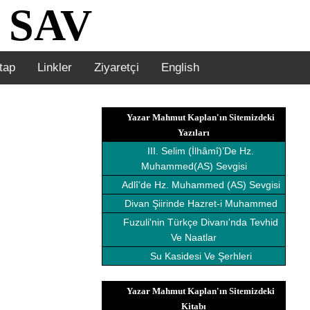
 SAV
tap
Linkler
Ziyaretçi
English
Yazar Mahmut Kaplan'ın Sitemizdeki
Yazıları
III. Selim (İlhâmî)’De Hz.
Muhammed(AS) Sevgisi
Adlî’de Hz. Muhammed (AS) Sevgisi
Divan Şiirinde Hazret-i Muhammed
Fuzuli'nin Türkçe Divanı'nda Tevhid
Ve Naatlar
Su Kasidesi Ve Şerhleri
Yazar Mahmut Kaplan'ın Sitemizdeki
Kitabı