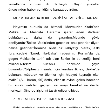
temellerine vurulan ilk darbeydi. Olayın yüzyıllar
öncesinden haber verildiğine kanaat getirdim.
MEZMURLAR’DA BEKKE VADİSİ VE MESCİD-İ HARAM
Hayretim bununla da bitmedi. Mezmurlar Kitabı’nda
Mekke ve Mescid-i Haram’a işaret eden ifadeler
bulduğumda daha da şaşırdım.Metinde şöyle
deniliyordu:‘Bekke Vadisi’nden geçenler onu pınarlar diyarı
hâline getirirler.’İbranice bilen bir ilahiyatçı olarak, eski
İbranicedeki “Emek Ha-Baka” ifadesinin, Kur’an’da da
geçen Mekke’nin tarihî adı olan Bekke ile benzerliği beni
etkiledi.Nitekim Kur’ân-ı Kerîm’de şöyle
buyurulur:“Şüphesiz insanlar için kurulan ilk ev, Bekke’de
bulunan, mübarek ve âlemler için hidayet kaynağı olan
evdir.” (Âl-i İmrân, 96)Metin, Allah’ın evine gelen hacıların
bu kurak vadiden geçişini ve orayı bereket ve ibadet
merkezi hâline getirişlerini tasvir ediyor gibiydi.
ZEMZEM KUYUSU VE HACER KISSASI
Eski metinleri incelemeye devam ettiğimde, Tekvin’de