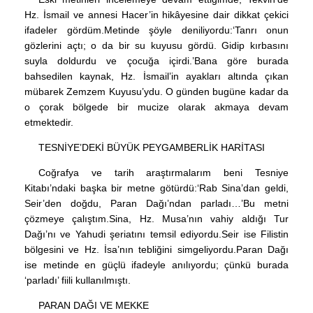
Hz. İsmail ve annesi Hacer’in hikâyesine dair dikkat çekici
ifadeler gördüm.Metinde şöyle deniliyordu:‘Tanrı onun
gözlerini açtı; o da bir su kuyusu gördü. Gidip kırbasını
suyla doldurdu ve çocuğa içirdi.’Bana göre burada
bahsedilen kaynak, Hz. İsmail’in ayakları altında çıkan
mübarek Zemzem Kuyusu’ydu. O günden bugüne kadar da
o çorak bölgede bir mucize olarak akmaya devam
etmektedir.
TESNİYE’DEKİ BÜYÜK PEYGAMBERLİK HARİTASI
Coğrafya ve tarih araştırmalarım beni Tesniye
Kitabı’ndaki başka bir metne götürdü:‘Rab Sina’dan geldi,
Seir’den doğdu, Paran Dağı’ndan parladı…’Bu metni
çözmeye çalıştım.Sina, Hz. Musa’nın vahiy aldığı Tur
Dağı’nı ve Yahudi şeriatını temsil ediyordu.Seir ise Filistin
bölgesini ve Hz. İsa’nın tebliğini simgeliyordu.Paran Dağı
ise metinde en güçlü ifadeyle anılıyordu; çünkü burada
‘parladı’ fiili kullanılmıştı.
PARAN DAĞI VE MEKKE