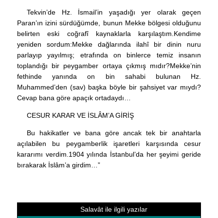
Tekvin’de Hz. İsmail’in yaşadığı yer olarak geçen
Paran’ın izini sürdüğümde, bunun Mekke bölgesi olduğunu
belirten eski coğrafî kaynaklarla karşılaştım.Kendime
yeniden sordum:Mekke dağlarında ilahî bir dinin nuru
parlayıp yayılmış; etrafında on binlerce temiz insanın
toplandığı bir peygamber ortaya çıkmış mıdır?Mekke’nin
fethinde yanında on bin sahabi bulunan Hz.
Muhammed’den (sav) başka böyle bir şahsiyet var mıydı?
Cevap bana göre apaçık ortadaydı…
CESUR KARAR VE İSLÂM’A GİRİŞ
Bu hakikatler ve bana göre ancak tek bir anahtarla
açılabilen bu peygamberlik işaretleri karşısında cesur
kararımı verdim.1904 yılında İstanbul’da her şeyimi geride
bırakarak İslâm’a girdim…”
Salavât ile ilgili yazılar