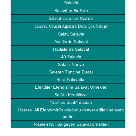
Salavât
Salavâtın Bir Sırrı
Salavât Getirmek Üzerine
Salavat, Oruçlu Ağızlara Daha Çok Yakışır
Salât, Salavât
Ayetlerde Salavât
Hadislerde Salavât
40 Salavât
Salat-ı Nariye
Saleten Tüncina Duası
Sesli Salavâtlar
Efendiler Efendisine Salâvat Örnekleri
Salât-ı Kemâliyye
"Salli ve Barik" duaları
Hazret-i Ali Efendimiz'in okuduğu rivayet edilen salavatı
şerife
Risale-i Nur’da geçen Salâvat örnekleri