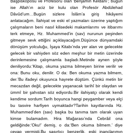
Başpiskoposu ve Profesörü olan ‘Benjamin Keldânî’; bugün
ise Allah’ın aciz bir kulu olan Profesör Abdülehad
Dâvûd’um…Bugün sizlere İslâm’a giriş hikâyemi
anlatacağım. İlahiyat ve eski el yazmaları üzerine yaptığım
çalışmaların beni nasıl kilisedeki makamlarımı ve itibarımı
terk etmeye, Hz. Muhammed’in (sav) nurunun peşinden
gitmeye sevk ettiğini açıklayacağım.Düşünce dünyamdaki
dönüşüm yolculuğu, İşaya Kitabı’nda yer alan ve gelecekte
gelecek bir vahiyden söz eden meşhur bir metin üzerinde
derinlemesine çalışmamla başladı.Metinde aynen şöyle
deniliyordu:‘Kitap, okuma yazma bilmeyen birine verilir ve
ona: Bunu oku, denilir. O da: Ben okuma yazma bilmem,
der.’Bu ifadeyi okuyunca hayrete düştüm. Çünkü metin bir
mecazdan değil, gelecekte yaşanacak tarihî bir olaydan ve
ümmî bir şahıstan söz ediyordu.Bir ilahiyatçı olarak kendi
kendime sordum:Tarih boyunca hangi peygamber veya elçi
bu tasvire harfiyen uymaktadır?Tarihin kayıtlarında Hz.
Muhammed’den (sav) başka bu tanıma tam olarak uyan
kimse bulamadım. Hira Mağarası’nda Cebrâil ona
geldiğinde:‘Oku!’ demiş, o da:‘Ben okuma bilmem.’ diye
cevap vermişti.Bu şaşırtıcı benzerlik, eski inançlarımın